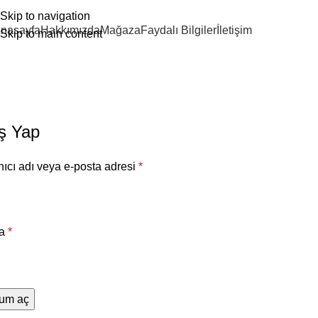
Skip to navigation
nasayfa
Hakkımızda
Mağaza
Faydalı Bilgiler
İletişim
Skip to main content
Hesabım
Home
Hesabım
iş Yap
nıcı adı veya e-posta adresi
*
la
*
rum aç