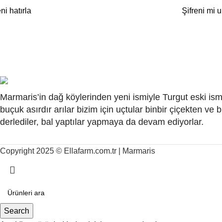
ni hatırla
Şifreni mi 
Marmaris’in dağ köylerinden yeni ismiyle Turgut eski ismi
buçuk asırdır arılar bizim için uçtular binbir çiçekten ve 
derlediler, bal yaptılar yapmaya da devam ediyorlar.
Copyright 2025 © Ellafarm.com.tr | Marmaris
Search