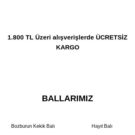
1.800 TL Üzeri alışverişlerde ÜCRETSİZ
KARGO
BALLAR
ŞIFALI BITKILER
12 ürünleri
7 ürünleri
KARAKOVAN BALI
DOĞAL ÜRÜNLER
1 ürünü
10 ürünleri
AROMATIK YAĞLAR
APITERAPI
BALLARIMIZ
9 ürünleri
5 ürünleri
Bozburun Kekik Balı
Hayıt Balı